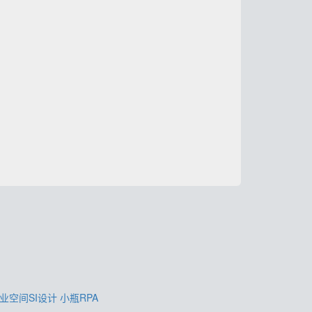
业空间SI设计
小瓶RPA