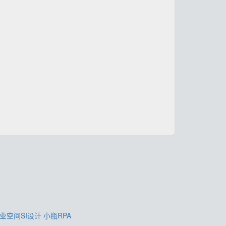
业空间SI设计
小瓶RPA