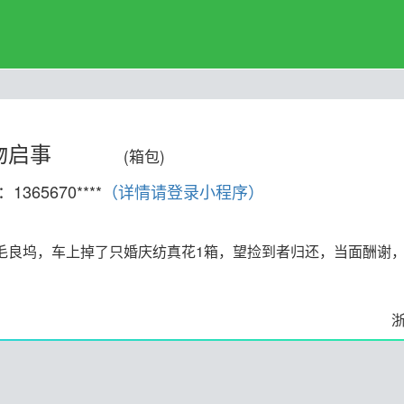
物启事
(箱包)
1365670****
（详情请登录小程序）
毛良坞，车上掉了只婚庆纺真花1箱，望捡到者归还，当面酬谢，电话1