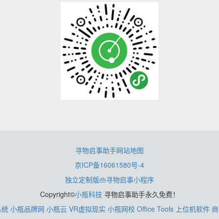
寻物启事助手网站地图
京ICP备16061580号-4
独立定制版👜寻物启事小程序
Copyright©
小瓶科技
寻物启事助手永久免费！
系统
小瓶品牌网
小瓶云
VR虚拟现实
小瓶网校
Office Tools
上位机软件
商