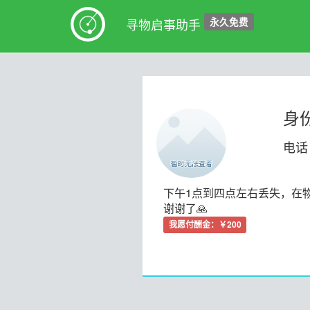
永久免费
寻物启事助手
身
电话：
下午1点到四点左右丢失，在
谢谢了🙏
我愿付酬金：￥200